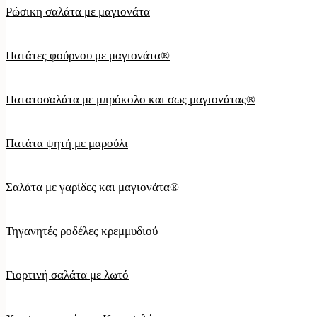
Ρώσικη σαλάτα με μαγιονάτα
Πατάτες φούρνου με μαγιονάτα®
Πατατοσαλάτα με μπρόκολο και σως μαγιονάτας®
Πατάτα ψητή με μαρούλι
Σαλάτα με γαρίδες και μαγιονάτα®
Τηγανητές ροδέλες κρεμμυδιού
Γιορτινή σαλάτα με λωτό