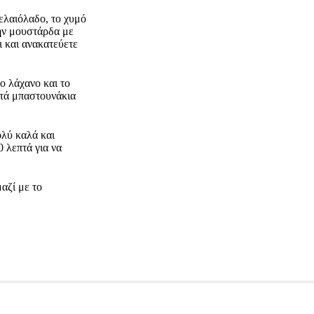
 ελαιόλαδο, το χυμό
ην μουστάρδα με
ι και ανακατεύετε
ο λάχανο και το
πτά μπαστουνάκια
ολύ καλά και
 λεπτά για να
αζί με το