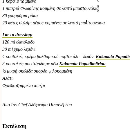
1 καρότο τριμμένο
1 πιπεριά Φλωρίνης κομμένη σε λεπτά μπαστουνάκια
80 γραμμάρια ρόκα
20 φέτες σαλάμι αέρος κομμένες σε λεπτά μπαστουνάκια
Για το dressing:
120 ml ελαιόλαδο
30 ml χυμό λεμόνι
4 κουταλιές κρέμα βαλσαμικού πορτοκάλι – λεμόνι
Kalamata Papadim
3 κουταλιές μουστάρδα με μέλι
Kalamata Papadimitriou
½ μικρή σκελίδα σκόρδο ψιλοκομμένη
Αλάτι
Φρεσκοτριμμένο πιπέρι
Απο τον Chef Αλέξανδρο Παπανδρέου
Εκτέλεση