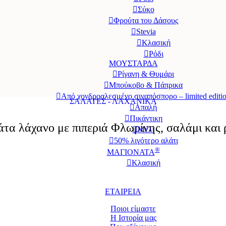
Σύκο
Φρούτα του Δάσους
Stevia
Κλασική
Ρόδι
ΜΟΥΣΤΑΡΔΑ
Ρίγανη & Θυμάρι
Μπούκοβο & Πάπρικα
Από χονδροαλεσμένο σιναπόσπορο – limited editi
ΣΑΛΑΤΕΣ - ΛΑΧΑΝΙΚΑ
Απαλή
Πικάντικη
τα λάχανο με πιπεριά Φλωρίνης, σαλάμι και
Μέλι
50% λιγότερο αλάτι
®
ΜΑΓΙΟΝΑΤΑ
Κλασική
Επαγγελματικές Συσκευασίες
ΕΤΑΙΡΕΙΑ
Ποιοι είμαστε
Η Ιστορία μας