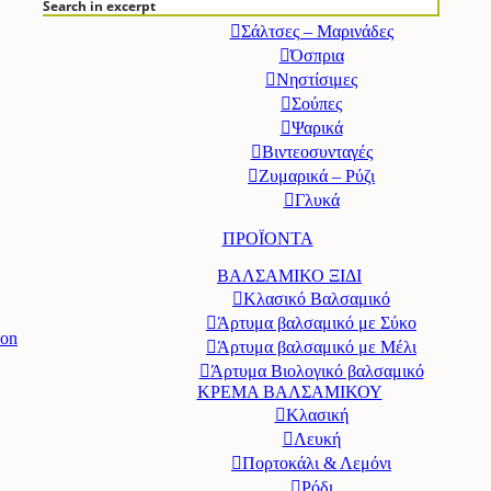
Search in excerpt
Πάσχα
Σάλτσες – Μαρινάδες
Όσπρια
Νηστίσιμες
Σούπες
Ψαρικά
Βιντεοσυνταγές
Ζυμαρικά – Ρύζι
Γλυκά
ΠΡΟΪΟΝΤΑ
ΒΑΛΣΑΜΙΚΟ ΞΙΔΙ
Κλασικό Βαλσαμικό
Άρτυμα βαλσαμικό με Σύκο
ion
Άρτυμα βαλσαμικό με Μέλι
Άρτυμα Βιολογικό βαλσαμικό
ΚΡΕΜΑ ΒΑΛΣΑΜΙΚΟΥ
Κλασική
Λευκή
Πορτοκάλι & Λεμόνι
Ρόδι