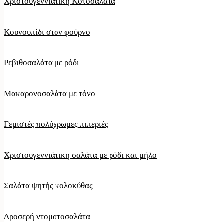
Χριστουγεννιάτικη Κοτοσαλάτα
Κουνουπίδι στον φούρνο
Ρεβιθοσαλάτα με ρόδι
Μακαρονοσαλάτα με τόνο
Γεμιστές πολύχρωμες πιπεριές
Χριστουγεννιάτικη σαλάτα με ρόδι και μήλο
Σαλάτα ψητής κολοκύθας
Δροσερή ντοματοσαλάτα