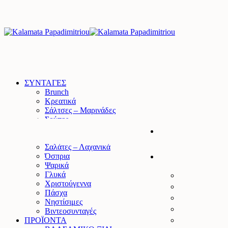
ΣΥΝΤΑΓΕΣ
Brunch
Κρεατικά
Σάλτσες – Μαρινάδες
Σούπες
Ζυμαρικά – Ρύζι
Τάρτες – Πίτες
Σαλάτες – Λαχανικά
Όσπρια
Ψαρικά
Γλυκά
Χριστούγεννα
Πάσχα
Νηστίσιμες
Βιντεοσυνταγές
ΠΡΟΪΟΝΤΑ