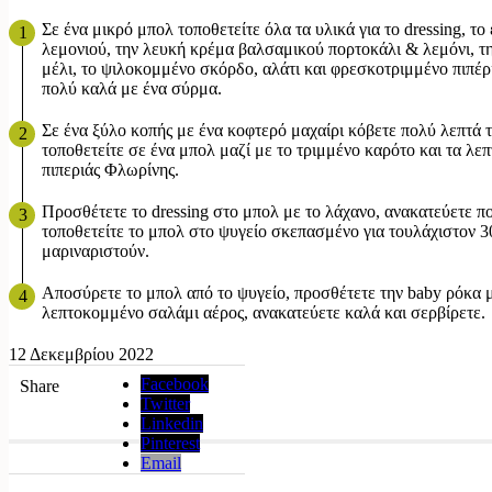
Σε ένα μικρό μπολ τοποθετείτε όλα τα υλικά για το dressing, το
λεμονιού, την λευκή κρέμα βαλσαμικού πορτοκάλι & λεμόνι, τ
μέλι, το ψιλοκομμένο σκόρδο, αλάτι και φρεσκοτριμμένο πιπέρ
πολύ καλά με ένα σύρμα.
Σε ένα ξύλο κοπής με ένα κοφτερό μαχαίρι κόβετε πολύ λεπτά τ
τοποθετείτε σε ένα μπολ μαζί με το τριμμένο καρότο και τα λε
πιπεριάς Φλωρίνης.
Προσθέτετε το dressing στο μπολ με το λάχανο, ανακατεύετε π
τοποθετείτε το μπολ στο ψυγείο σκεπασμένο για τουλάχιστον 30
μαριναριστούν.
Αποσύρετε το μπολ από το ψυγείο, προσθέτετε την baby ρόκα μ
λεπτοκομμένο σαλάμι αέρος, ανακατεύετε καλά και σερβίρετε.
12 Δεκεμβρίου 2022
Facebook
Share
Twitter
Linkedin
Pinterest
Email