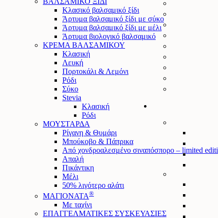
ΒΑΛΣΑΜΙΚΟ ΞΙΔΙ
Κλασικό βαλσαμικό ξίδι
Άρτυμα βαλσαμικό ξίδι με σύκο
Άρτυμα βαλσαμικό ξίδι με μέλι
Άρτυμα βιολογικό βαλσαμικό
ΚΡΕΜΑ ΒΑΛΣΑΜΙΚΟΥ
Κλασική
Λευκή
Πορτοκάλι & Λεμόνι
Ρόδι
Σύκο
Stevia
Κλασική
Ρόδι
ΜΟΥΣΤΑΡΔΑ
Ρίγανη & Θυμάρι
Μπούκοβο & Πάπρικα
Από χονδροαλεσμένο σιναπόσπορο – limited edit
Απαλή
Πικάντικη
Μέλι
50% λιγότερο αλάτι
®
ΜΑΓΙΟΝΑΤΑ
Mε ταχίνι
ΕΠΑΓΓΕΛΜΑΤΙΚΕΣ ΣΥΣΚΕΥΑΣΙΕΣ