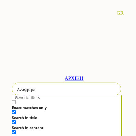
GR
ΑΡΧΙΚΗ
ΣΥΝΤΑΓΕΣ
Generic filters
Brunch
Exact matches only
Τάρτες – Πίτες
Search in title
Χριστούγεννα
Κρεατικά
Search in content
Σαλάτες – Λαχανικά