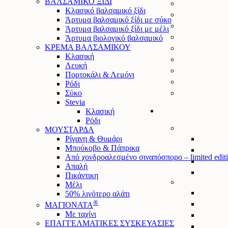
ΒΑΛΣΑΜΙΚΟ ΞΙΔΙ
Κλασικό βαλσαμικό ξίδι
Άρτυμα βαλσαμικό ξίδι με σύκο
Άρτυμα βαλσαμικό ξίδι με μέλι
Άρτυμα βιολογικό βαλσαμικό
ΚΡΕΜΑ ΒΑΛΣΑΜΙΚΟΥ
Κλασική
Λευκή
Πορτοκάλι & Λεμόνι
Ρόδι
Σύκο
Stevia
Κλασική
Ρόδι
ΜΟΥΣΤΑΡΔΑ
Ρίγανη & Θυμάρι
Μπούκοβο & Πάπρικα
Από χονδροαλεσμένο σιναπόσπορο – limited edit
Απαλή
Πικάντικη
Μέλι
50% λιγότερο αλάτι
®
ΜΑΓΙΟΝΑΤΑ
Mε ταχίνι
ΕΠΑΓΓΕΛΜΑΤΙΚΕΣ ΣΥΣΚΕΥΑΣΙΕΣ