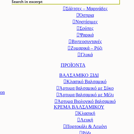
Search in excerpt
Πάσχα
Σάλτσες – Μαρινάδες
Όσπρια
Νηστίσιμες
Σούπες
Ψαρικά
Βιντεοσυνταγές
Ζυμαρικά – Ρύζι
Γλυκά
ΠΡΟΪΟΝΤΑ
ΒΑΛΣΑΜΙΚΟ ΞΙΔΙ
Κλασικό Βαλσαμικό
Άρτυμα βαλσαμικό με Σύκο
ion
Άρτυμα βαλσαμικό με Μέλι
Άρτυμα Βιολογικό βαλσαμικό
ΚΡΕΜΑ ΒΑΛΣΑΜΙΚΟΥ
Κλασική
Λευκή
Πορτοκάλι & Λεμόνι
Ρόδι