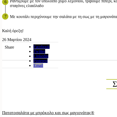
Ραντίζουμε με τον υπόλοιπο χυμό λεμονιού, τρίβουμε πιπέρι, κα
σταγόνες ελαιόλαδο
Με κουτάλι περιχύνουμε την σαλάτα με τη σως με τη μαγιονάτ
Καλή όρεξη!
26 Μαρτίου 2024
Facebook
Share
Twitter
Linkedin
Pinterest
Email
Πατατοσαλάτα με μπρόκολο και σως μαγιονάτας®