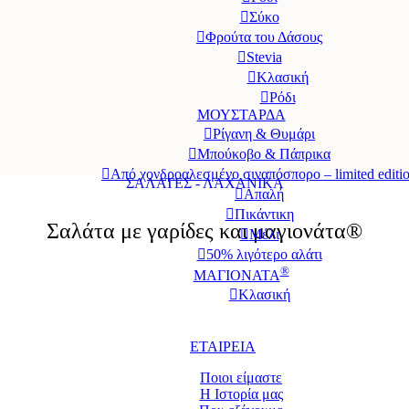
Σύκο
Φρούτα του Δάσους
Stevia
Κλασική
Ρόδι
ΜΟΥΣΤΑΡΔΑ
Ρίγανη & Θυμάρι
Μπούκοβο & Πάπρικα
Από χονδροαλεσμένο σιναπόσπορο – limited editi
ΣΑΛΑΤΕΣ - ΛΑΧΑΝΙΚΑ
Απαλή
Πικάντικη
Σαλάτα με γαρίδες και μαγιονάτα®
Μέλι
50% λιγότερο αλάτι
®
ΜΑΓΙΟΝΑΤΑ
Κλασική
Επαγγελματικές Συσκευασίες
ΕΤΑΙΡΕΙΑ
Ποιοι είμαστε
Η Ιστορία μας