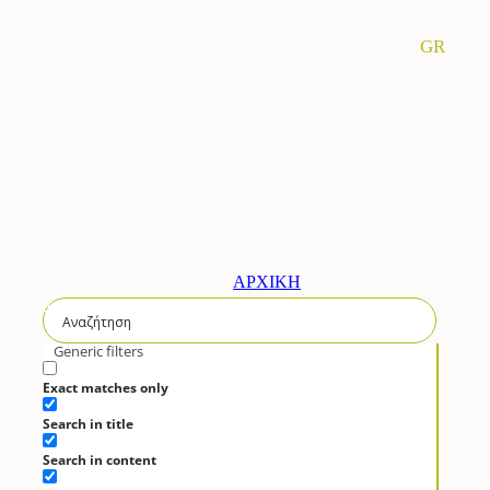
GR
ΑΡΧΙΚΗ
ΣΥΝΤΑΓΕΣ
Generic filters
Brunch
Exact matches only
Τάρτες – Πίτες
Search in title
Χριστούγεννα
Κρεατικά
Search in content
Σαλάτες – Λαχανικά