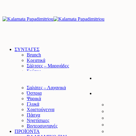
ΣΥΝΤΑΓΕΣ
Brunch
Κρεατικά
Σάλτσες – Μαρινάδες
Σούπες
Ζυμαρικά – Ρύζι
Τάρτες – Πίτες
Σαλάτες – Λαχανικά
Όσπρια
Ψαρικά
Γλυκά
Χριστούγεννα
Πάσχα
Νηστίσιμες
Βιντεοσυνταγές
ΠΡΟΪΟΝΤΑ