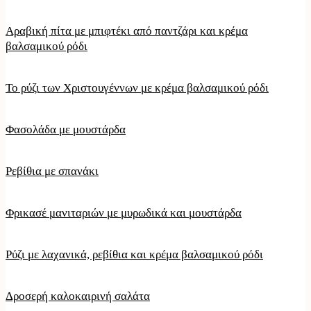
Αραβική πίτα με μπιφτέκι από παντζάρι και κρέμα
βαλσαμικού ρόδι
Το ρύζι των Χριστουγέννων με κρέμα βαλσαμικού ρόδι
Φασολάδα με μουστάρδα
Ρεβίθια με σπανάκι
Φρικασέ μανιταριών με μυρωδικά και μουστάρδα
Ρύζι με λαχανικά, ρεβίθια και κρέμα βαλσαμικού ρόδι
Δροσερή καλοκαιρινή σαλάτα