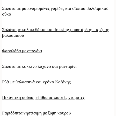
Σαλάτα με μαριναρισμένες γαρίδες και σάλτσα βαλσαμικού
σύκο
Σαλάτα με κολοκυθάκια και dressing μουστάρδας – κρέμας
βαλσαμικού
Φασολάδα με σπανάκι
Σαλάτα με κόκκινο λάχανο και μανταρίνι
Ρύζι με θαλασσινά και κρόκο Κοζάνης
Πικάντικη σούπα ρεβίθια με λιαστές ντομάτες
Γαριδόπιτα νηστίσιμη με ζύμη κουρού