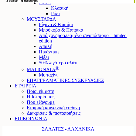
Search in excerpt
Stevia
Κλασική
Ρόδι
ΜΟΥΣΤΑΡΔΑ
Ρίγανη & Θυμάρι
Μπούκοβο & Πάπρικα
Από χονδροαλεσμένο σιναπόσπορο – limited
edition
Απαλή
Πικάντικη
Μέλι
50% λιγότερο αλάτι
®
ΜΑΓΙΟΝΑΤΑ
Mε ταχίνι
ΕΠΑΓΓΕΛΜΑΤΙΚΕΣ ΣΥΣΚΕΥΑΣΙΕΣ
ΕΤΑΙΡΕΙΑ
Ποιοι είμαστε
Η Ιστορία μας
Που εξάγουμε
Εταιρική κοινωνική ευθύνη
Διακρίσεις & πιστοποιήσεις
ΕΠΙΚΟΙΝΩΝΙΑ
ΣΑΛΑΤΕΣ - ΛΑΧΑΝΙΚΑ