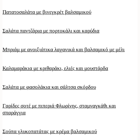
Πατατοσαλάτα με βινεγκρέτ βαλσαμικού
Σαλάτα παντζάρια με πορτοκάλι και καρύδια
Μπριάμ με ανοιξιάτικα λαχανικά και βαλσαμικό με μέλι
Καλαμαράκια με κριθαράκι, ελιές και μουστάρδα
Σαλάτα με φασολάκια και σάλτσα σκόρδου
Γαρίδες σοτέ με πιπεριά Φλωρίνης, σταμναγκάθι και
σπαράγγια
Σούπα γλυκοπατάτας με κρέμα βαλσαμικού