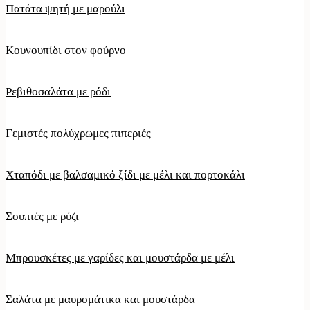
Πατάτα ψητή με μαρούλι
Κουνουπίδι στον φούρνο
Ρεβιθοσαλάτα με ρόδι
Γεμιστές πολύχρωμες πιπεριές
Χταπόδι με βαλσαμικό ξίδι με μέλι και πορτοκάλι
Σουπιές με ρύζι
Μπρουσκέτες με γαρίδες και μουστάρδα με μέλι
Σαλάτα με μαυρομάτικα και μουστάρδα