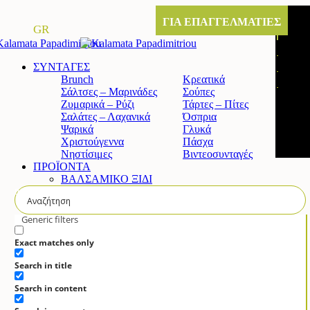
ΓΙΑ ΕΠΑΓΓΕΛΜΑΤΙΕΣ
GR
ΣΥΝΤΑΓΕΣ
Brunch
Κρεατικά
Σάλτσες – Μαρινάδες
Σούπες
Ζυμαρικά – Ρύζι
Τάρτες – Πίτες
Σαλάτες – Λαχανικά
Όσπρια
Ψαρικά
Γλυκά
Χριστούγεννα
Πάσχα
Νηστίσιμες
Βιντεοσυνταγές
ΠΡΟΪΟΝΤΑ
ΒΑΛΣΑΜΙΚΟ ΞΙΔΙ
Κλασικό βαλσαμικό ξίδι
Άρτυμα βαλσαμικό ξίδι με σύκο
Άρτυμα βαλσαμικό ξίδι με μέλι
Generic filters
Άρτυμα βιολογικό βαλσαμικό
ΚΡΕΜΑ ΒΑΛΣΑΜΙΚΟΥ
Exact matches only
Κλασική
Search in title
Λευκή
Πορτοκάλι & Λεμόνι
Search in content
Ρόδι
Σύκο