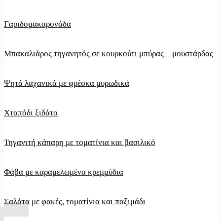
Γαριδομακαρονάδα
Μπακαλιάρος τηγανητός σε κουρκούτι μπύρας – μουστάρδας
Ψητά λαχανικά με φρέσκα μυρωδικά
Χταπόδι ξιδάτο
Τηγανιτή κάπαρη με τοματίνια και βασιλικό
Φάβα με καραμελωμένα κρεμμύδια
Σαλάτα με φακές, τοματίνια και παξιμάδι