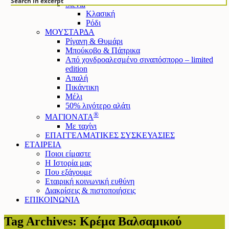
Search in excerpt
Stevia
Κλασική
Ρόδι
ΜΟΥΣΤΑΡΔΑ
Ρίγανη & Θυμάρι
Μπούκοβο & Πάπρικα
Από χονδροαλεσμένο σιναπόσπορο – limited
edition
Απαλή
Πικάντικη
Μέλι
50% λιγότερο αλάτι
®
ΜΑΓΙΟΝΑΤΑ
Mε ταχίνι
ΕΠΑΓΓΕΛΜΑΤΙΚΕΣ ΣΥΣΚΕΥΑΣΙΕΣ
ΕΤΑΙΡΕΙΑ
Ποιοι είμαστε
Η Ιστορία μας
Που εξάγουμε
Εταιρική κοινωνική ευθύνη
Διακρίσεις & πιστοποιήσεις
ΕΠΙΚΟΙΝΩΝΙΑ
Tag Archives: Κρέμα Βαλσαμικού