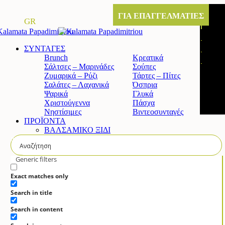
ΓΙΑ ΕΠΑΓΓΕΛΜΑΤΙΕΣ
GR
ΣΥΝΤΑΓΕΣ
Brunch
Κρεατικά
Σάλτσες – Μαρινάδες
Σούπες
Ζυμαρικά – Ρύζι
Τάρτες – Πίτες
Σαλάτες – Λαχανικά
Όσπρια
Ψαρικά
Γλυκά
Χριστούγεννα
Πάσχα
Νηστίσιμες
Βιντεοσυνταγές
ΠΡΟΪΟΝΤΑ
ΒΑΛΣΑΜΙΚΟ ΞΙΔΙ
Κλασικό βαλσαμικό ξίδι
Άρτυμα βαλσαμικό ξίδι με σύκο
Άρτυμα βαλσαμικό ξίδι με μέλι
Generic filters
Άρτυμα βιολογικό βαλσαμικό
ΚΡΕΜΑ ΒΑΛΣΑΜΙΚΟΥ
Exact matches only
Κλασική
Search in title
Λευκή
Πορτοκάλι & Λεμόνι
Search in content
Ρόδι
Σύκο