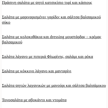
Πράσινη σαλάτα με ψητό κατσικίσιο τυρί και κάσιους
Σαλάτα με μαριναρισμένες γαρίδες και σάλτσα βαλσαμικού
σύκο
Σαλάτα με κολοκυθάκια και dressing μουστάρδας – κρέμας
βαλσαμικού
Σαλάτα λάχανο με πιπεριά Φλωρίνης, σαλάμι και ρόκα
Σαλάτα με κόκκινο λάχανο και μανταρίνι
Σαλάτα ψητών λαχανικών με μανούρι και σάλτσα βαλσάμικου
Τονοσαλάτα με αβοκάντο και ντομάτα