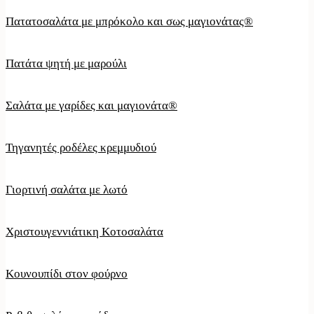
Πατατοσαλάτα με μπρόκολο και σως μαγιονάτας®
Πατάτα ψητή με μαρούλι
Σαλάτα με γαρίδες και μαγιονάτα®
Τηγανητές ροδέλες κρεμμυδιού
Γιορτινή σαλάτα με λωτό
Χριστουγεννιάτικη Κοτοσαλάτα
Κουνουπίδι στον φούρνο