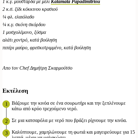
1 κ.γ. μουστάρδα με μέλι
Kalamata Papadimitriou
2 κ.σ. ξίδι κόκκινου κρασιού
¼ φλ. ελαιόλαδο
¼ κ.γ. σκόνη σκόρδου
1 μοσχολέμονο, ξύσμα
αλάτι χοντρό, κατά βούληση
πιπέρι μαύρο, φρεσκοτριμμένο, κατά βούληση
Απο τον Chef Δημήτρη Σκαρμούτσο
Εκτέλεση
Βάζουμε την κινόα σε ένα σουρωτήρι και την ξεπλένουμε
κάτω από κρύο τρεχούμενο νερό.
Σε μια κατσαρόλα με νερό που βράζει ρίχνουμε την κινόα.
Καλύπτουμε, χαμηλώνουμε τη φωτιά και μαγειρεύουμε για 15
λεπτά, μέχρι να μαλακώσει.