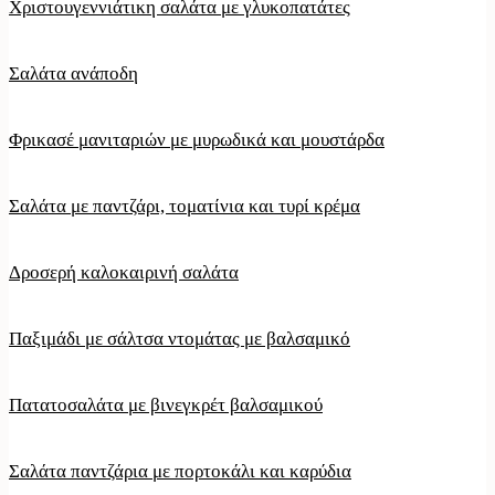
Χριστουγεννιάτικη σαλάτα με γλυκοπατάτες
Σαλάτα ανάποδη
Φρικασέ μανιταριών με μυρωδικά και μουστάρδα
Σαλάτα με παντζάρι, τοματίνια και τυρί κρέμα
Δροσερή καλοκαιρινή σαλάτα
Παξιμάδι με σάλτσα ντομάτας με βαλσαμικό
Πατατοσαλάτα με βινεγκρέτ βαλσαμικού
Σαλάτα παντζάρια με πορτοκάλι και καρύδια