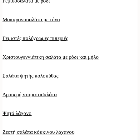
Ρεβιθοσαλάτα με ρόδι
Μακαρονοσαλάτα με τόνο
Γεμιστές πολύχρωμες πιπεριές
Χριστουγεννιάτικη σαλάτα με ρόδι και μήλο
Σαλάτα ψητής κολοκύθας
Δροσερή ντοματοσαλάτα
Ψητό λάχανο
Ζεστή σαλάτα κόκκινου λάχανου