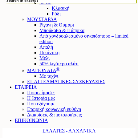
Search in excerpt
Stevia
Κλασική
Ρόδι
ΜΟΥΣΤΑΡΔΑ
Ρίγανη & Θυμάρι
Μπούκοβο & Πάπρικα
Από χονδροαλεσμένο σιναπόσπορο – limited
edition
Απαλή
Πικάντικη
Μέλι
50% λιγότερο αλάτι
®
ΜΑΓΙΟΝΑΤΑ
Mε ταχίνι
ΕΠΑΓΓΕΛΜΑΤΙΚΕΣ ΣΥΣΚΕΥΑΣΙΕΣ
ΕΤΑΙΡΕΙΑ
Ποιοι είμαστε
Η Ιστορία μας
Που εξάγουμε
Εταιρική κοινωνική ευθύνη
Διακρίσεις & πιστοποιήσεις
ΕΠΙΚΟΙΝΩΝΙΑ
ΣΑΛΑΤΕΣ - ΛΑΧΑΝΙΚΑ