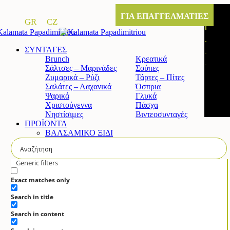
ΓΙΑ ΕΠΑΓΓΕΛΜΑΤΙΕΣ
GR
CZ
ΣΥΝΤΑΓΕΣ
Brunch
Κρεατικά
Σάλτσες – Μαρινάδες
Σούπες
Ζυμαρικά – Ρύζι
Τάρτες – Πίτες
Σαλάτες – Λαχανικά
Όσπρια
Ψαρικά
Γλυκά
Χριστούγεννα
Πάσχα
Νηστίσιμες
Βιντεοσυνταγές
ΠΡΟΪΟΝΤΑ
ΒΑΛΣΑΜΙΚΟ ΞΙΔΙ
Κλασικό βαλσαμικό ξίδι
Άρτυμα βαλσαμικό ξίδι με σύκο
Άρτυμα βαλσαμικό ξίδι με μέλι
Generic filters
Άρτυμα βιολογικό βαλσαμικό
ΚΡΕΜΑ ΒΑΛΣΑΜΙΚΟΥ
Exact matches only
Κλασική
Search in title
Λευκή
Πορτοκάλι & Λεμόνι
Search in content
Ρόδι
Σύκο