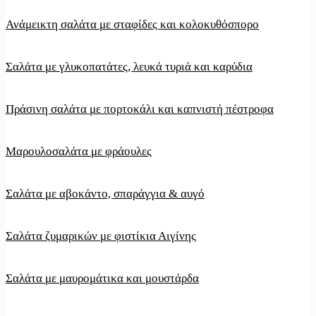
Ανάμεικτη σαλάτα με σταφίδες και κολοκυθόσπορο
Σαλάτα με γλυκοπατάτες, λευκά τυριά και καρύδια
Πράσινη σαλάτα με πορτοκάλι και καπνιστή πέστροφα
Μαρουλοσαλάτα με φράουλες
Σαλάτα με αβοκάντο, σπαράγγια & αυγό
Σαλάτα ζυμαρικών με φιστίκια Αιγίνης
Σαλάτα με μαυρομάτικα και μουστάρδα