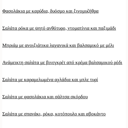
Φασολάκια με καρύδια, δυόσμο και ξινομυζήθρα
Σαλάτα ρόκα με ψητό ανθότυρο, ντοματίνια και παξιμάδι
Μπριάμ με ανοιξιάτικα λαχανικά και βαλσαμικό με μέλι
Ανάμεικτη σαλάτα με βινεγκρέτ από κρέμα βαλσαμικού ρόδι
Σαλάτα με καραμελωμένα αχλάδια και μπλε τυρί
Σαλάτα με φασολάκια και σάλτσα σκόρδου
Σαλάτα με σπανάκι, ρόκα, κοτόπουλο και αβοκάντο