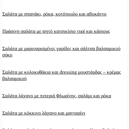
Σαλάτα με σπανάκι, ρόκα, κοτόπουλο και αβοκάντο
Πράσινη σαλάτα με ψητό κατσικίσιο τυρί και κάσιους
Σαλάτα με μαριναρισμένες γαρίδες και σάλτσα βαλσαμικού
σύκο
Σαλάτα με κολοκυθάκια και dressing μουστάρδας – κρέμας
βαλσαμικού
Σαλάτα λάχανο με πιπεριά Φλωρίνης, σαλάμι και ρόκα
Σαλάτα με κόκκινο λάχανο και μανταρίνι