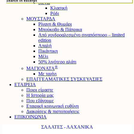
Search in excerpt
Stevia
Κλασική
Ρόδι
ΜΟΥΣΤΑΡΔΑ
Ρίγανη & Θυμάρι
Μπούκοβο & Πάπρικα
Από χονδροαλεσμένο σιναπόσπορο – limited
edition
Απαλή
Πικάντικη
Μέλι
50% λιγότερο αλάτι
®
ΜΑΓΙΟΝΑΤΑ
Mε ταχίνι
ΕΠΑΓΓΕΛΜΑΤΙΚΕΣ ΣΥΣΚΕΥΑΣΙΕΣ
ΕΤΑΙΡΕΙΑ
Ποιοι είμαστε
Η Ιστορία μας
Που εξάγουμε
Εταιρική κοινωνική ευθύνη
Διακρίσεις & πιστοποιήσεις
ΕΠΙΚΟΙΝΩΝΙΑ
ΣΑΛΑΤΕΣ - ΛΑΧΑΝΙΚΑ