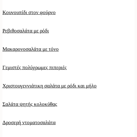
Κουνουπίδι στον φούρνο
Ρεβιθοσαλάτα με ρόδι
Μακαρονοσαλάτα με τόνο
Γεμιστές πολύχρωμες πιπεριές
Χριστουγεννιάτικη σαλάτα με ρόδι και μήλο
Σαλάτα ψητής κολοκύθας
Δροσερή ντοματοσαλάτα