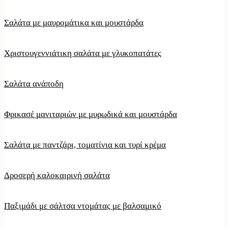
Σαλάτα με μαυρομάτικα και μουστάρδα
Χριστουγεννιάτικη σαλάτα με γλυκοπατάτες
Σαλάτα ανάποδη
Φρικασέ μανιταριών με μυρωδικά και μουστάρδα
Σαλάτα με παντζάρι, τοματίνια και τυρί κρέμα
Δροσερή καλοκαιρινή σαλάτα
Παξιμάδι με σάλτσα ντομάτας με βαλσαμικό