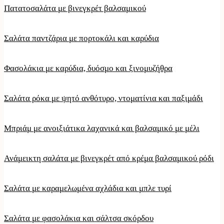
Πατατοσαλάτα με βινεγκρέτ βαλσαμικού
Σαλάτα παντζάρια με πορτοκάλι και καρύδια
Φασολάκια με καρύδια, δυόσμο και ξινομυζήθρα
Σαλάτα ρόκα με ψητό ανθότυρο, ντοματίνια και παξιμάδι
Μπριάμ με ανοιξιάτικα λαχανικά και βαλσαμικό με μέλι
Ανάμεικτη σαλάτα με βινεγκρέτ από κρέμα βαλσαμικού ρόδι
Σαλάτα με καραμελωμένα αχλάδια και μπλε τυρί
Σαλάτα με φασολάκια και σάλτσα σκόρδου