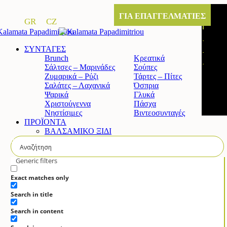
ΓΙΑ ΕΠΑΓΓΕΛΜΑΤΙΕΣ
GR
CZ
ΣΥΝΤΑΓΕΣ
Brunch
Κρεατικά
Σάλτσες – Μαρινάδες
Σούπες
Ζυμαρικά – Ρύζι
Τάρτες – Πίτες
Σαλάτες – Λαχανικά
Όσπρια
Ψαρικά
Γλυκά
Χριστούγεννα
Πάσχα
Νηστίσιμες
Βιντεοσυνταγές
ΠΡΟΪΟΝΤΑ
ΒΑΛΣΑΜΙΚΟ ΞΙΔΙ
Κλασικό βαλσαμικό ξίδι
Άρτυμα βαλσαμικό ξίδι με σύκο
Άρτυμα βαλσαμικό ξίδι με μέλι
Generic filters
Άρτυμα βιολογικό βαλσαμικό
ΚΡΕΜΑ ΒΑΛΣΑΜΙΚΟΥ
Exact matches only
Κλασική
Search in title
Λευκή
Πορτοκάλι & Λεμόνι
Search in content
Ρόδι
Σύκο