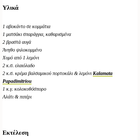
Υλικά
1 αβοκάντο σε κομμάτια
1 ματσάκι σπαράγγια, καθαρισμένα
2 βραστά αυγά
Άνηθο ψιλοκομμένο
Χυμό από 1 λεμόνι
2 κ.σ. ελαιόλαδο
2 κ.σ. κρέμα βαλσαμικού πορτοκάλι & λεμόνι
Kalamata
Papadimitriou
1 κ.γ. κολοκυθόσπορο
Αλάτι & πιπέρι
Εκτέλεση