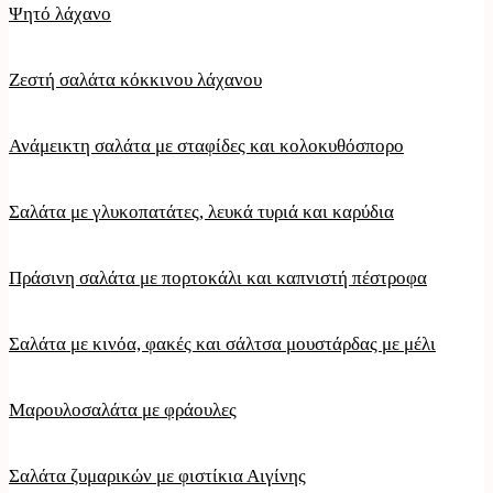
Ψητό λάχανο
Ζεστή σαλάτα κόκκινου λάχανου
Ανάμεικτη σαλάτα με σταφίδες και κολοκυθόσπορο
Σαλάτα με γλυκοπατάτες, λευκά τυριά και καρύδια
Πράσινη σαλάτα με πορτοκάλι και καπνιστή πέστροφα
Σαλάτα με κινόα, φακές και σάλτσα μουστάρδας με μέλι
Μαρουλοσαλάτα με φράουλες
Σαλάτα ζυμαρικών με φιστίκια Αιγίνης