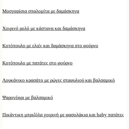
Μοσχαρίσια σπαλομίτα με δαμάσκηνα
Χοιρινό ρολό με κάστανα και δαμάσκηνα
Κοτόπουλο με ελιές και δαμάσκηνα στο φούρνο
Κοτόπουλο με πατάτες στο φούρνο
Λουκάνικο κρασάτο με ρώγες σταφυλιού και βαλσαμικό
Ψαρονέφρι με βαλσαμικό
Πικάντικη μπριζόλα χοιρινή με φασολάκια και baby πατάτες