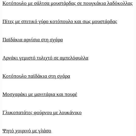
Κοτόπουλο με σάλτσα μουστάρδας σε πουγκάκια λαδόκολλας
Πίτες με σπιτικό γύρο κοτόπουλο και σως μουστάρδας
Παϊδάκια αρνίσια στη σχάρα
Αρνάκι γεμιστό τυλιχτό σε αμπελόφυλλα
Κοτόπουλο παϊδάκια στη σχάρα
Μοσχαράκι με μανιτάρια και πουρέ
Γλυκοπατάτες φούρνου με λουκάνικο
Ψητό χοιρινό με γλάσο