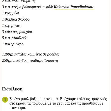
2 κ.σ. πελτέ ντομάτας
3 κ.σ. κρέμα βαλσαμικού με ρόδι
Kalamata
Papadimitriou
1 κρεμμύδι
1 σκελίδα σκόρδο
1 κ.γ. ρίγανη
3 κόκκους μπαχάρι
5 κ.σ. ελαιόλαδο
1 ποτήρι νερό
1200γρ πατάτες κομμένες σε ροδέλες
250γρ. πικάντικη γραβιέρα τριμμένη
Εκτέλεση
Σε ένα μπολ βάζουμε τον κιμά. Βρέχουμε καλά τις φρυγανιές
στο κρασί, τις τρίβουμε με το χέρι μας και τις προσθέτουμε
στον κιμά.