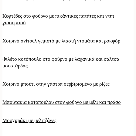
Κεφτέδες στο φούρνο με πικάντικες πατάτες και ντιπ
γιαουρτιού
Χοιρινό σνίτσελ γεμιστό με λιαστή ντομάτα και ροκφόρ
Φιλέτο κοτόπουλο στο φούρνο με λαχανικά και σάλτσα
μουστάρδας
Χοιρινό μπούτι στην γάστρα σερβιρισμένο με ρίζες
Μπούτακια κοτόπουλου στον φούρνο με μέλι και πράσο
Μοσχαράκι με μελιτζάνες