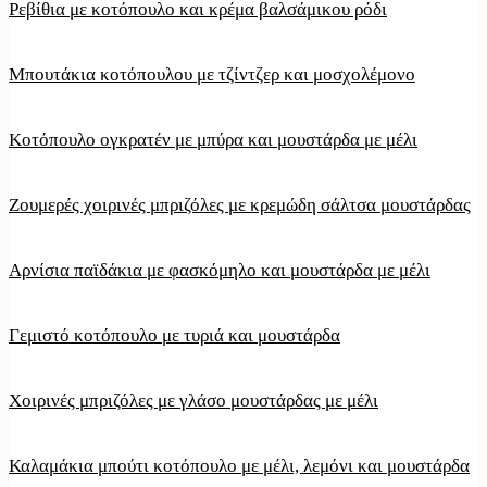
Ρεβίθια με κοτόπουλο και κρέμα βαλσάμικου ρόδι
Μπουτάκια κοτόπουλου με τζίντζερ και μοσχολέμονο
Κοτόπουλο ογκρατέν με μπύρα και μουστάρδα με μέλι
Ζουμερές χοιρινές μπριζόλες με κρεμώδη σάλτσα μουστάρδας
Αρνίσια παϊδάκια με φασκόμηλο και μουστάρδα με μέλι
Γεμιστό κοτόπουλο με τυριά και μουστάρδα
Χοιρινές μπριζόλες με γλάσο μουστάρδας με μέλι
Καλαμάκια μπούτι κοτόπουλο με μέλι, λεμόνι και μουστάρδα