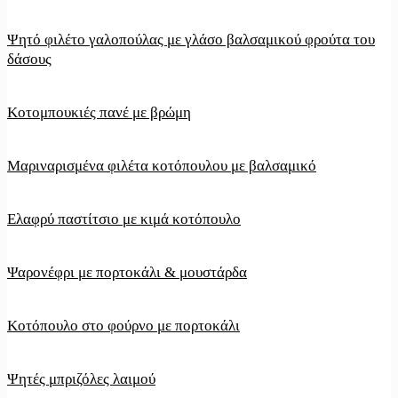
Ψητό φιλέτο γαλοπούλας με γλάσο βαλσαμικού φρούτα του
δάσους
Κοτομπουκιές πανέ με βρώμη
Μαριναρισμένα φιλέτα κοτόπουλου με βαλσαμικό
Ελαφρύ παστίτσιο με κιμά κοτόπουλο
Ψαρονέφρι με πορτοκάλι & μουστάρδα
Κοτόπουλο στο φούρνο με πορτοκάλι
Ψητές μπριζόλες λαιμού