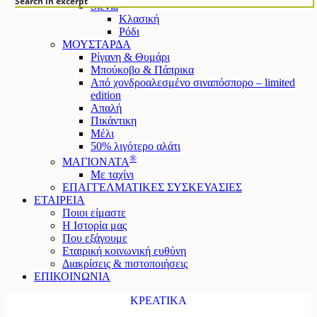
Search in excerpt
Stevia
Κλασική
Ρόδι
ΜΟΥΣΤΑΡΔΑ
Ρίγανη & Θυμάρι
Μπούκοβο & Πάπρικα
Από χονδροαλεσμένο σιναπόσπορο – limited
edition
Απαλή
Πικάντικη
Μέλι
50% λιγότερο αλάτι
®
ΜΑΓΙΟΝΑΤΑ
Mε ταχίνι
ΕΠΑΓΓΕΛΜΑΤΙΚΕΣ ΣΥΣΚΕΥΑΣΙΕΣ
ΕΤΑΙΡΕΙΑ
Ποιοι είμαστε
Η Ιστορία μας
Που εξάγουμε
Εταιρική κοινωνική ευθύνη
Διακρίσεις & πιστοποιήσεις
ΕΠΙΚΟΙΝΩΝΙΑ
ΚΡΕΑΤΙΚΑ