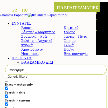
ΓΙΑ ΕΠΑΓΓΕΛΜΑΤΙΕΣ
GR
HU
ΣΥΝΤΑΓΕΣ
Brunch
Κρεατικά
Σάλτσες – Μαρινάδες
Σούπες
Ζυμαρικά – Ρύζι
Τάρτες – Πίτες
Σαλάτες – Λαχανικά
Όσπρια
Ψαρικά
Γλυκά
Χριστούγεννα
Πάσχα
Νηστίσιμες
Βιντεοσυνταγές
ΠΡΟΪΟΝΤΑ
ΒΑΛΣΑΜΙΚΟ ΞΙΔΙ
Κλασικό βαλσαμικό ξίδι
Άρτυμα βαλσαμικό ξίδι με σύκο
Άρτυμα βαλσαμικό ξίδι με μέλι
Generic filters
Άρτυμα βιολογικό βαλσαμικό
ΚΡΕΜΑ ΒΑΛΣΑΜΙΚΟΥ
Exact matches only
Κλασική
Search in title
Λευκή
Πορτοκάλι & Λεμόνι
Search in content
Ρόδι
Σύκο