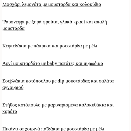
Μοσχάρι λεμονάτο με μουστάρδα και κολοκύθια
Ψαρονέφρι με ξηρά φρούτα, γλυκό κρασί και απαλή
μουστάρδα
Κεφτεδάκια με πάπρικα και μουστάρδα με μέλι
Αρνί μουσταρδάτο με baby πατάτες και μυρωδικά
Σουβλάκια κοτόπουλου με dip μουστάρδας και σαλάτα
αγγουριού
Στήθος κοτόπουλο με μαριναρισμένα κολοκυθάκια και
καρότα
Πικάντικα χοιρινά παϊδάκια με μουστάρδα με μέλι