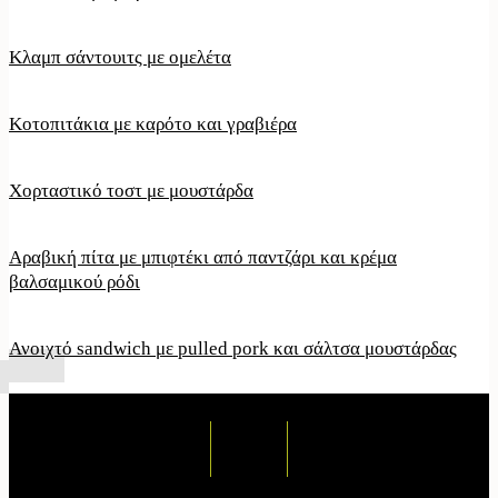
Κλαμπ σάντουιτς με ομελέτα
Κοτοπιτάκια με καρότο και γραβιέρα
Χορταστικό τοστ με μουστάρδα
Αραβική πίτα με μπιφτέκι από παντζάρι και κρέμα
βαλσαμικού ρόδι
Ανοιχτό sandwich με pulled pork και σάλτσα μουστάρδας