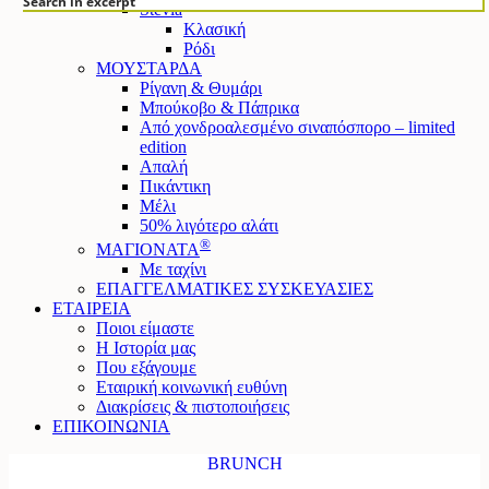
Search in excerpt
Stevia
Κλασική
Ρόδι
ΜΟΥΣΤΑΡΔΑ
Ρίγανη & Θυμάρι
Μπούκοβο & Πάπρικα
Από χονδροαλεσμένο σιναπόσπορο – limited
edition
Απαλή
Πικάντικη
Μέλι
50% λιγότερο αλάτι
®
ΜΑΓΙΟΝΑΤΑ
Mε ταχίνι
ΕΠΑΓΓΕΛΜΑΤΙΚΕΣ ΣΥΣΚΕΥΑΣΙΕΣ
ΕΤΑΙΡΕΙΑ
Ποιοι είμαστε
Η Ιστορία μας
Που εξάγουμε
Εταιρική κοινωνική ευθύνη
Διακρίσεις & πιστοποιήσεις
ΕΠΙΚΟΙΝΩΝΙΑ
BRUNCH