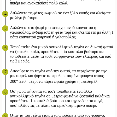
πιπέρι και ανακατεύετε πολύ καλά.
Απλώνετε τις φέτες ψωμιού σε ένα ξύλο κοπής και αλείφετε
με λίγο βούτυρο.
Απλώνετε στο ψωμί μία φέτα χοιρινού καπνιστού ή
γαλοπούλας, ενδιάμεσα τη φέτα τυρί και σκεπάζετε με άλλη 1
φέτα καπνιστού χοιρινού ή γαλοπούλας.
Τοποθετείτε ένα μικρό αντικολλητικό τηγάνι σε δυνατή φωτιά
να ζεσταθεί καλά, προσθέτετε μία κουταλιά βούτυρο και
τοποθετείτε μέσα τα τοστ να φρυγανιστούν ελαφρώς και από
τις 2 μεριές.
Αποσύρετε το τηγάνι από την φωτιά, τα περιχύνετε με την
μπεσαμέλ και ψήνετε σε προθερμασμένο φούρνο στους
ο
ο
200
-220
μέχρι να πάρει ωραίο χρώμα η μπεσαμέλ.
Όση ώρα ψήνονται τα τοστ τοποθετείτε ένα άλλο
αντικολλητικό τηγάνι σε μέτρια φωτιά να ζεσταθεί καλά και
προσθέτετε 1 κουταλιά βούτυρο και τηγανίζετε τα αυγά,
πασπαλίζοντας με αλάτι και φρεσκοτριμμένο πιπέρι.
Όταν τα τοστ είναι έτοιμα τα αποσύρετε από τον φούρνο,