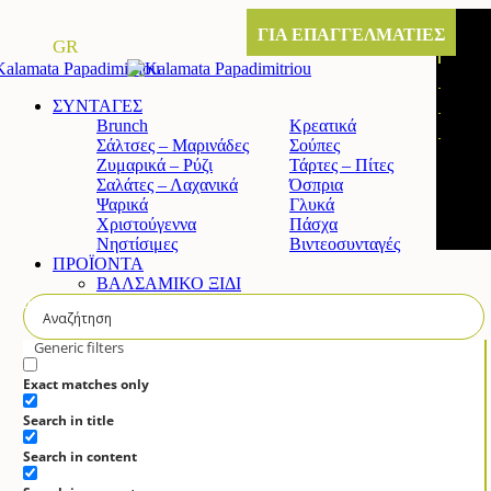
ΓΙΑ ΕΠΑΓΓΕΛΜΑΤΙΕΣ
GR
ΣΥΝΤΑΓΕΣ
Brunch
Κρεατικά
Σάλτσες – Μαρινάδες
Σούπες
Ζυμαρικά – Ρύζι
Τάρτες – Πίτες
Σαλάτες – Λαχανικά
Όσπρια
Ψαρικά
Γλυκά
Χριστούγεννα
Πάσχα
Νηστίσιμες
Βιντεοσυνταγές
ΠΡΟΪΟΝΤΑ
ΒΑΛΣΑΜΙΚΟ ΞΙΔΙ
Κλασικό βαλσαμικό ξίδι
Άρτυμα βαλσαμικό ξίδι με σύκο
Άρτυμα βαλσαμικό ξίδι με μέλι
Generic filters
Άρτυμα βιολογικό βαλσαμικό
ΚΡΕΜΑ ΒΑΛΣΑΜΙΚΟΥ
Exact matches only
Κλασική
Search in title
Λευκή
Πορτοκάλι & Λεμόνι
Search in content
Ρόδι
Σύκο