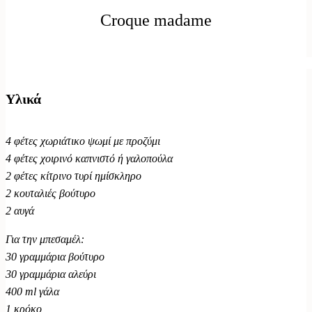
Croque madame
Υλικά
4 φέτες χωριάτικο ψωμί με προζύμι
4 φέτες χοιρινό καπνιστό ή γαλοπούλα
2 φέτες κίτρινο τυρί ημίσκληρο
2 κουταλιές βούτυρο
2 αυγά
Για την μπεσαμέλ:
30 γραμμάρια βούτυρο
30 γραμμάρια αλεύρι
400 ml γάλα
1 κρόκο