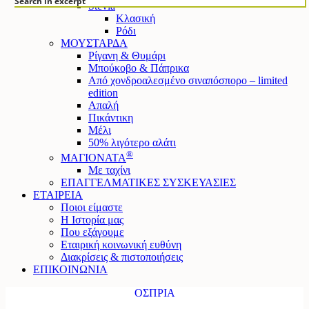
Search in excerpt
Stevia
Κλασική
Ρόδι
ΜΟΥΣΤΑΡΔΑ
Ρίγανη & Θυμάρι
Μπούκοβο & Πάπρικα
Από χονδροαλεσμένο σιναπόσπορο – limited
edition
Απαλή
Πικάντικη
Μέλι
50% λιγότερο αλάτι
®
ΜΑΓΙΟΝΑΤΑ
Mε ταχίνι
ΕΠΑΓΓΕΛΜΑΤΙΚΕΣ ΣΥΣΚΕΥΑΣΙΕΣ
ΕΤΑΙΡΕΙΑ
Ποιοι είμαστε
Η Ιστορία μας
Που εξάγουμε
Εταιρική κοινωνική ευθύνη
Διακρίσεις & πιστοποιήσεις
ΕΠΙΚΟΙΝΩΝΙΑ
ΟΣΠΡΙΑ