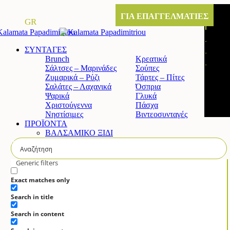
ΓΙΑ ΕΠΑΓΓΕΛΜΑΤΙΕΣ
GR
ΣΥΝΤΑΓΕΣ
Brunch
Κρεατικά
Σάλτσες – Μαρινάδες
Σούπες
Ζυμαρικά – Ρύζι
Τάρτες – Πίτες
Σαλάτες – Λαχανικά
Όσπρια
Ψαρικά
Γλυκά
Χριστούγεννα
Πάσχα
Νηστίσιμες
Βιντεοσυνταγές
ΠΡΟΪΟΝΤΑ
ΒΑΛΣΑΜΙΚΟ ΞΙΔΙ
Κλασικό βαλσαμικό ξίδι
Άρτυμα βαλσαμικό ξίδι με σύκο
Άρτυμα βαλσαμικό ξίδι με μέλι
Generic filters
Άρτυμα βιολογικό βαλσαμικό
ΚΡΕΜΑ ΒΑΛΣΑΜΙΚΟΥ
Exact matches only
Κλασική
Search in title
Λευκή
Πορτοκάλι & Λεμόνι
Search in content
Ρόδι
Σύκο