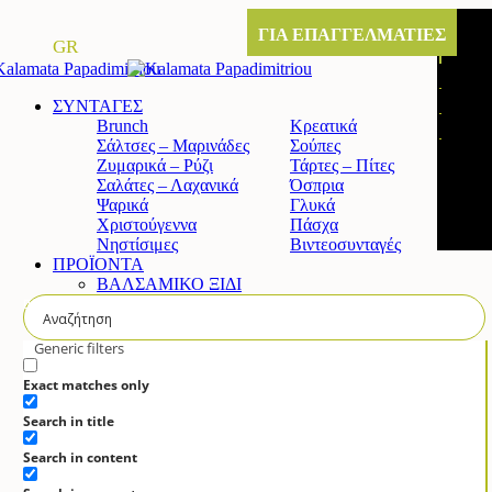
ΓΙΑ ΕΠΑΓΓΕΛΜΑΤΙΕΣ
GR
ΣΥΝΤΑΓΕΣ
Brunch
Κρεατικά
Σάλτσες – Μαρινάδες
Σούπες
Ζυμαρικά – Ρύζι
Τάρτες – Πίτες
Σαλάτες – Λαχανικά
Όσπρια
Ψαρικά
Γλυκά
Χριστούγεννα
Πάσχα
Νηστίσιμες
Βιντεοσυνταγές
ΠΡΟΪΟΝΤΑ
ΒΑΛΣΑΜΙΚΟ ΞΙΔΙ
Κλασικό βαλσαμικό ξίδι
Άρτυμα βαλσαμικό ξίδι με σύκο
Άρτυμα βαλσαμικό ξίδι με μέλι
Generic filters
Άρτυμα βιολογικό βαλσαμικό
ΚΡΕΜΑ ΒΑΛΣΑΜΙΚΟΥ
Exact matches only
Κλασική
Search in title
Λευκή
Πορτοκάλι & Λεμόνι
Search in content
Ρόδι
Σύκο