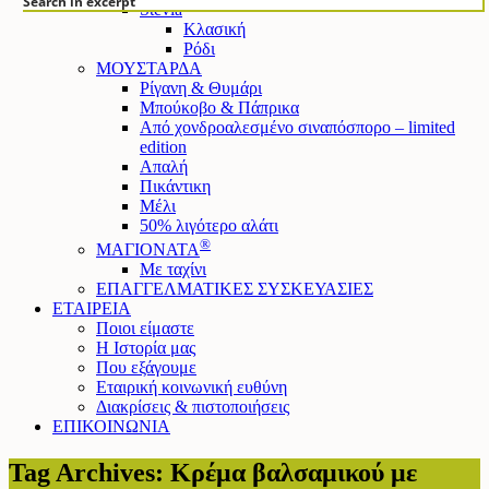
Search in excerpt
Stevia
Κλασική
Ρόδι
ΜΟΥΣΤΑΡΔΑ
Ρίγανη & Θυμάρι
Μπούκοβο & Πάπρικα
Από χονδροαλεσμένο σιναπόσπορο – limited
edition
Απαλή
Πικάντικη
Μέλι
50% λιγότερο αλάτι
®
ΜΑΓΙΟΝΑΤΑ
Mε ταχίνι
ΕΠΑΓΓΕΛΜΑΤΙΚΕΣ ΣΥΣΚΕΥΑΣΙΕΣ
ΕΤΑΙΡΕΙΑ
Ποιοι είμαστε
Η Ιστορία μας
Που εξάγουμε
Εταιρική κοινωνική ευθύνη
Διακρίσεις & πιστοποιήσεις
ΕΠΙΚΟΙΝΩΝΙΑ
Tag Archives: Κρέμα βαλσαμικού με