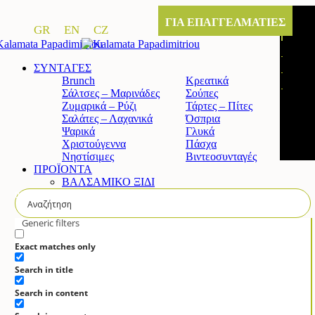
ΓΙΑ ΕΠΑΓΓΕΛΜΑΤΙΕΣ
GR
EN
CZ
ΣΥΝΤΑΓΕΣ
Brunch
Κρεατικά
Σάλτσες – Μαρινάδες
Σούπες
Ζυμαρικά – Ρύζι
Τάρτες – Πίτες
Σαλάτες – Λαχανικά
Όσπρια
Ψαρικά
Γλυκά
Χριστούγεννα
Πάσχα
Νηστίσιμες
Βιντεοσυνταγές
ΠΡΟΪΟΝΤΑ
ΒΑΛΣΑΜΙΚΟ ΞΙΔΙ
Κλασικό βαλσαμικό ξίδι
Άρτυμα βαλσαμικό ξίδι με σύκο
Άρτυμα βαλσαμικό ξίδι με μέλι
Generic filters
Άρτυμα βιολογικό βαλσαμικό
ΚΡΕΜΑ ΒΑΛΣΑΜΙΚΟΥ
Exact matches only
Κλασική
Search in title
Λευκή
Πορτοκάλι & Λεμόνι
Search in content
Ρόδι
Σύκο