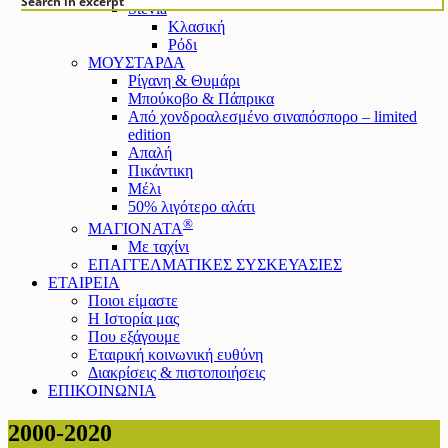
Search in excerpt
Stevia
Κλασική
Ρόδι
ΜΟΥΣΤΑΡΔΑ
Ρίγανη & Θυμάρι
Μπούκοβο & Πάπρικα
Από χονδροαλεσμένο σιναπόσπορο – limited
edition
Απαλή
Πικάντικη
Μέλι
50% λιγότερο αλάτι
®
ΜΑΓΙΟΝΑΤΑ
Mε ταχίνι
ΕΠΑΓΓΕΛΜΑΤΙΚΕΣ ΣΥΣΚΕΥΑΣΙΕΣ
ΕΤΑΙΡΕΙΑ
Ποιοι είμαστε
Η Ιστορία μας
Που εξάγουμε
Εταιρική κοινωνική ευθύνη
Διακρίσεις & πιστοποιήσεις
ΕΠΙΚΟΙΝΩΝΙΑ
2000-2020